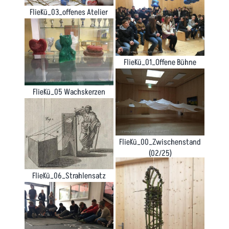
FlieKü_03_offenes Atelier
FlieKü_01_Offene Bühne
FlieKü_05 Wachskerzen
FlieKü_00_Zwischenstand
(02/25)
FlieKü_06_Strahlensatz