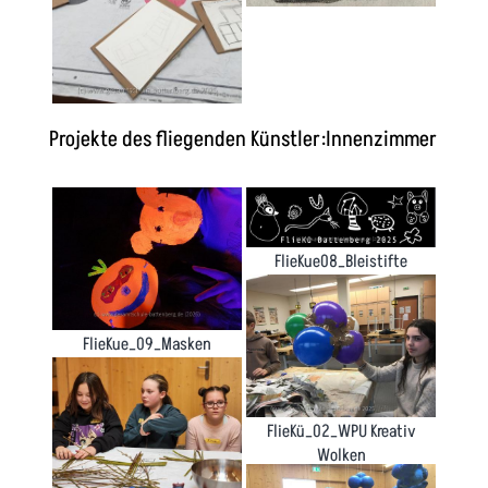
Projekte des fliegenden Künstler:Innenzimmer
FlieKue08_Bleistifte
FlieKue_09_Masken
FlieKü_02_WPU Kreativ
Wolken