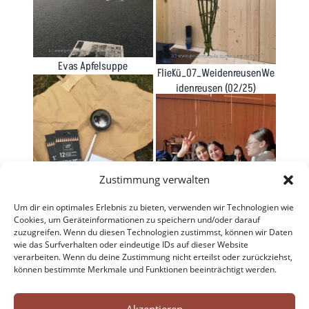
Evas Apfelsuppe
FlieKü_07_WeidenreusenWe
idenreusen (02/25)
Zustimmung verwalten
Um dir ein optimales Erlebnis zu bieten, verwenden wir Technologien wie
Cookies, um Geräteinformationen zu speichern und/oder darauf
zuzugreifen. Wenn du diesen Technologien zustimmst, können wir Daten
FlieKü_0_Neujahrsfeuer
wie das Surfverhalten oder eindeutige IDs auf dieser Website
verarbeiten. Wenn du deine Zustimmung nicht erteilst oder zurückziehst,
Fliekue_10_Zaubern
können bestimmte Merkmale und Funktionen beeinträchtigt werden.
Search Button
Search




for:
Akzeptieren