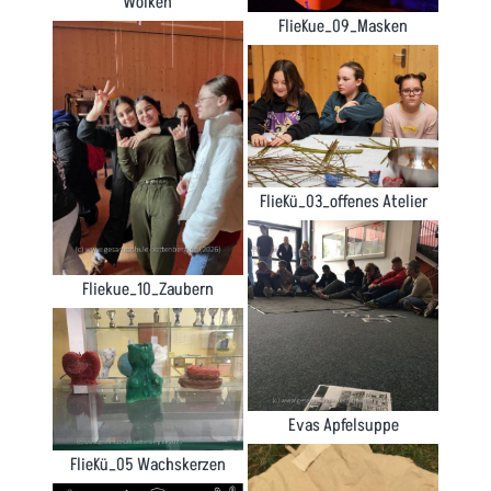
Wolken
FlieKue_09_Masken
FlieKü_03_offenes Atelier
Fliekue_10_Zaubern
Evas Apfelsuppe
FlieKü_05 Wachskerzen