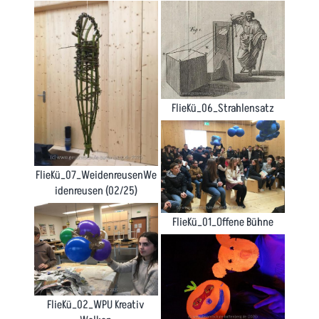
FlieKü_06_Strahlensatz
FlieKü_07_WeidenreusenWe
idenreusen (02/25)
FlieKü_01_Offene Bühne
FlieKü_02_WPU Kreativ