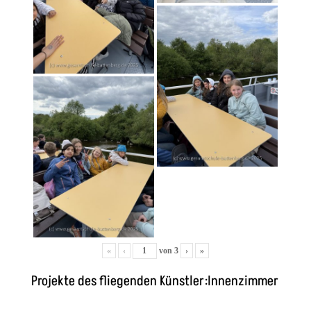
«
‹
von
3
›
»
Projekte des fliegenden Künstler:Innenzimmer