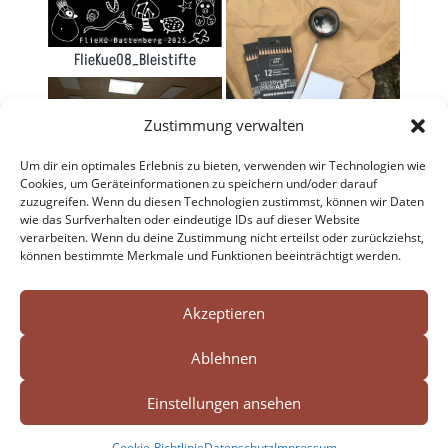
FlieKue08_Bleistifte
Zustimmung verwalten
Um dir ein optimales Erlebnis zu bieten, verwenden wir Technologien wie
Cookies, um Geräteinformationen zu speichern und/oder darauf
FlieKü_0_Neujahrsfeuer
zuzugreifen. Wenn du diesen Technologien zustimmst, können wir Daten
FlieKü_00_Zwischenstand
wie das Surfverhalten oder eindeutige IDs auf dieser Website
verarbeiten. Wenn du deine Zustimmung nicht erteilst oder zurückziehst,
(02/25)
können bestimmte Merkmale und Funktionen beeinträchtigt werden.
Search Button
Search




for:
Akzeptieren
Ablehnen
Impressum
Datenschutz
Einstellungen ansehen
Cookie-Richtlinie (EU)
Cookie-Richtlinie
Datenschutz
Impressum