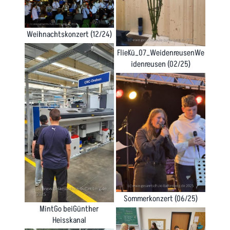
Weihnachtskonzert (12/24)
FlieKü_07_WeidenreusenWe
idenreusen (02/25)
Sommerkonzert (06/25)
MintGo beiGünther
Heisskanal