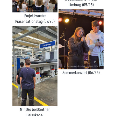
Limburg (05/25)
Projektwoche
Präsentationstag (07/25)
Sommerkonzert (06/25)
MintGo beiGünther
Heisskanal