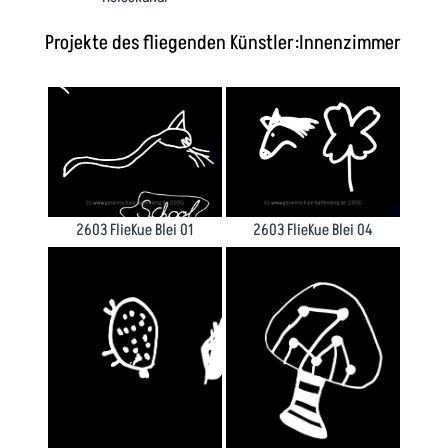
Projekte des fliegenden Künstler:Innenzimmer
2603 FlieKue Blei 01
2603 FlieKue Blei 04