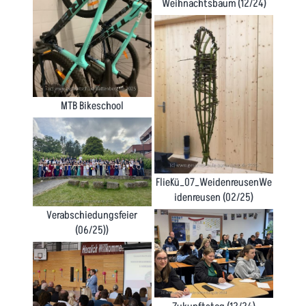
Weihnachtsbaum (12/24)
MTB Bikeschool
FlieKü_07_WeidenreusenWe
idenreusen (02/25)
Verabschiedungsfeier
(06/25))