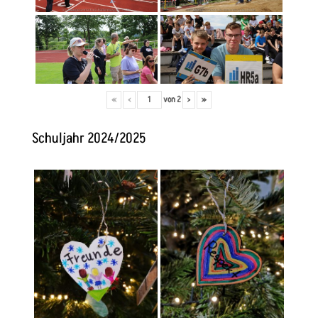
«
‹
von
2
›
»
Schuljahr 2024/2025