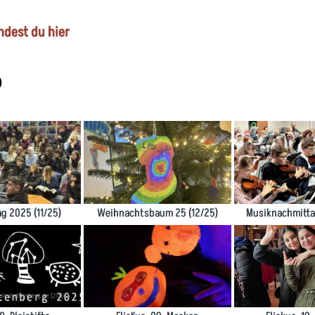
indest du hier
6
g 2025 (11/25)
Weihnachtsbaum 25 (12/25)
Musiknachmittag