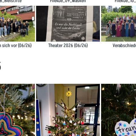
8_Bleistifte
FlieKue_09_Masken
Fliekue_10
n sich vor (06/26)
Theater 2026 (06/26)
Verabschie
5