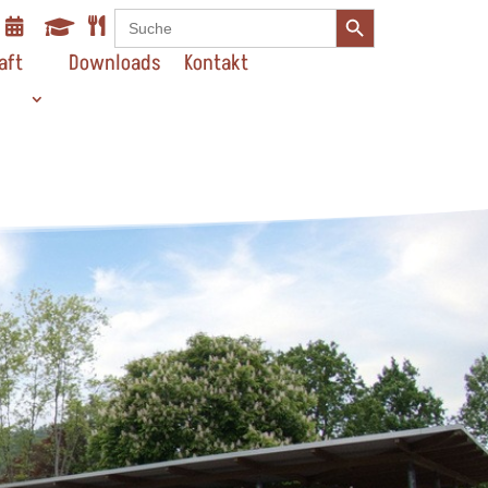
Search Button
Search



for:
aft
Downloads
Kontakt