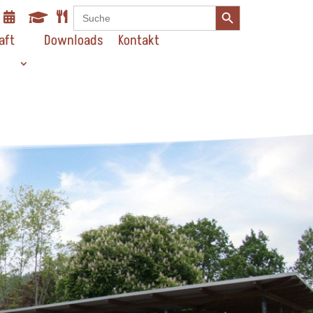
Search Button
Search



for:
aft
Downloads
Kontakt