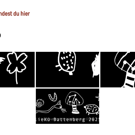
indest du hier
6