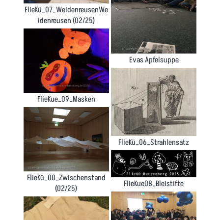
FlieKü_07_WeidenreusenWe
idenreusen (02/25)
Evas Apfelsuppe
FlieKue_09_Masken
FlieKü_06_Strahlensatz
FlieKü_00_Zwischenstand
FlieKue08_Bleistifte
(02/25)