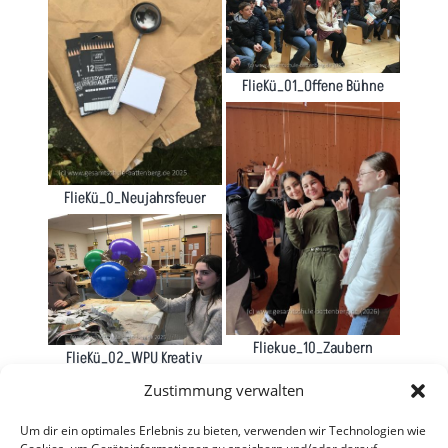
FlieKü_01_Offene Bühne
FlieKü_0_Neujahrsfeuer
Fliekue_10_Zaubern
FlieKü_02_WPU Kreativ
Wolken
Zustimmung verwalten
Um dir ein optimales Erlebnis zu bieten, verwenden wir Technologien wie