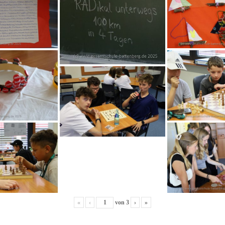
«
‹
von
3
›
»