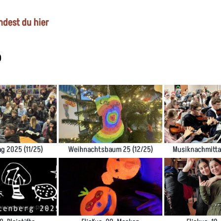
indest du hier
6
g 2025 (11/25)
Weihnachtsbaum 25 (12/25)
Musiknachmittag