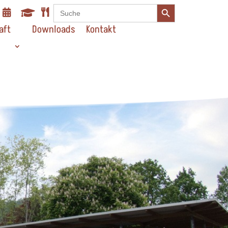
Search Button
Search



for:
aft
Downloads
Kontakt