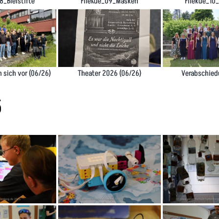
8_Bleistifte
FlieKue_09_Masken
Fliekue_10
n sich vor (06/26)
Theater 2026 (06/26)
Verabschie
5