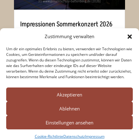
Impressionen Sommerkonzert 2026
Zustimmung verwalten
Um dir ein optimales Erlebnis zu bieten, verwenden wir Technologien wie
Mai 11, 2026
|
Schwerpunkt Musik
,
Cookies, um Geräteinformationen zu speichern und/oder darauf
zuzugreifen. Wenn du diesen Technologien zustimmst, können wir Daten
Veranstaltungen
wie das Surfverhalten oder eindeutige IDs auf dieser Website
verarbeiten. Wenn du deine Zustimmung nicht erteilst oder zurückziehst,
können bestimmte Merkmale und Funktionen beeinträchtigt werden.
« Ältere Einträge
Nächste Einträge »
Search Button
Search




for:
Akzeptieren
Ablehnen
Impressum
Datenschutz
Einstellungen ansehen
Cookie-Richtlinie (EU)
Cookie-Richtlinie
Datenschutz
Impressum