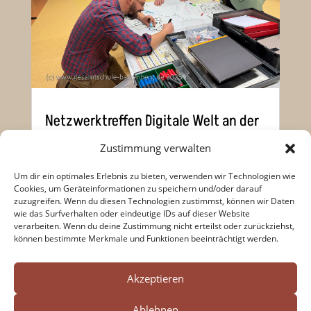
Netzwerktreffen Digitale Welt an der
GSB (02/25)
Zustimmung verwalten
Um dir ein optimales Erlebnis zu bieten, verwenden wir Technologien wie
Feb. 12, 2025
|
Digitales
,
MINT
,
Cookies, um Geräteinformationen zu speichern und/oder darauf
zuzugreifen. Wenn du diesen Technologien zustimmst, können wir Daten
Veranstaltungen
wie das Surfverhalten oder eindeutige IDs auf dieser Website
verarbeiten. Wenn du deine Zustimmung nicht erteilst oder zurückziehst,
können bestimmte Merkmale und Funktionen beeinträchtigt werden.
« Ältere Einträge
Search Button
Search




for:
Akzeptieren
Ablehnen