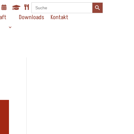
Search Button
Search



for:
aft
Downloads
Kontakt