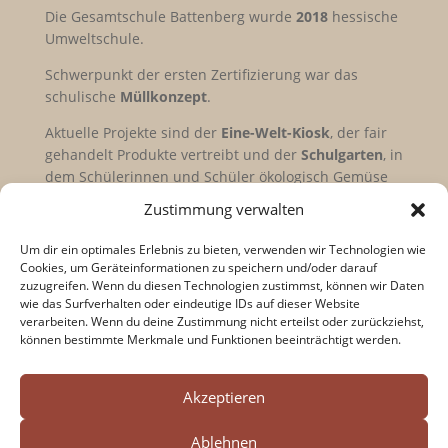
Die Gesamtschule Battenberg wurde
2018
hessische
Umweltschule.
Schwerpunkt der ersten Zertifizierung war das
schulische
Müllkonzept
.
Aktuelle Projekte sind der
Eine-Welt-Kiosk
, der fair
gehandelt Produkte vertreibt und der
Schulgarten
, in
dem Schülerinnen und Schüler ökologisch Gemüse
anbauen.
Zustimmung verwalten
Mit diesem Projekt ist die GSB auch Teil der
Um dir ein optimales Erlebnis zu bieten, verwenden wir Technologien wie
„
Gemüseackerdemie
„.
Cookies, um Geräteinformationen zu speichern und/oder darauf
zuzugreifen. Wenn du diesen Technologien zustimmst, können wir Daten
Zur Gemüseackerdemie
wie das Surfverhalten oder eindeutige IDs auf dieser Website
verarbeiten. Wenn du deine Zustimmung nicht erteilst oder zurückziehst,
können bestimmte Merkmale und Funktionen beeinträchtigt werden.
Search Button
Search




for:
Akzeptieren
Ablehnen