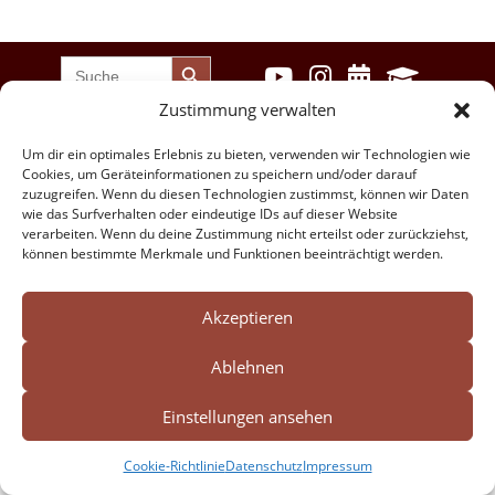
Search Button
Search




for:
Zustimmung verwalten
Um dir ein optimales Erlebnis zu bieten, verwenden wir Technologien wie
Impressum
Datenschutz
Cookies, um Geräteinformationen zu speichern und/oder darauf
zuzugreifen. Wenn du diesen Technologien zustimmst, können wir Daten
Cookie-Richtlinie (EU)
wie das Surfverhalten oder eindeutige IDs auf dieser Website
verarbeiten. Wenn du deine Zustimmung nicht erteilst oder zurückziehst,
Barrierefreiheit
können bestimmte Merkmale und Funktionen beeinträchtigt werden.
Akzeptieren
Ablehnen
Einstellungen ansehen
Cookie-Richtlinie
Datenschutz
Impressum