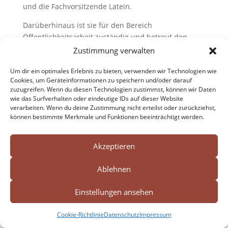
und die Fachvorsitzende Latein.
Darüberhinaus ist sie für den Bereich
Öffentlichkeitsarbeit zuständig und betreut den
Eine-Welt-Kiosk.
Zustimmung verwalten
naumann@my-gsb.org
Um dir ein optimales Erlebnis zu bieten, verwenden wir Technologien wie
Cookies, um Geräteinformationen zu speichern und/oder darauf
zuzugreifen. Wenn du diesen Technologien zustimmst, können wir Daten
Search Button
wie das Surfverhalten oder eindeutige IDs auf dieser Website
Search




verarbeiten. Wenn du deine Zustimmung nicht erteilst oder zurückziehst,
for:
können bestimmte Merkmale und Funktionen beeinträchtigt werden.
Akzeptieren
Impressum
Datenschutz
Cookie-Richtlinie (EU)
Ablehnen
Barrierefreiheit
Einstellungen ansehen
Cookie-Richtlinie
Datenschutz
Impressum