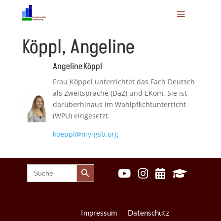
Köppl, Angeline
Angeline Köppl
Frau Köppel unterrichtet das Fach Deutsch
als Zweitsprache (DaZ) und EKom. Sie ist
darüberhinaus im Wahlpflichtunterricht
(WPU) eingesetzt.
koeppl@my-gsb.org
Search Button
Search




for:
Impressum
Datenschutz