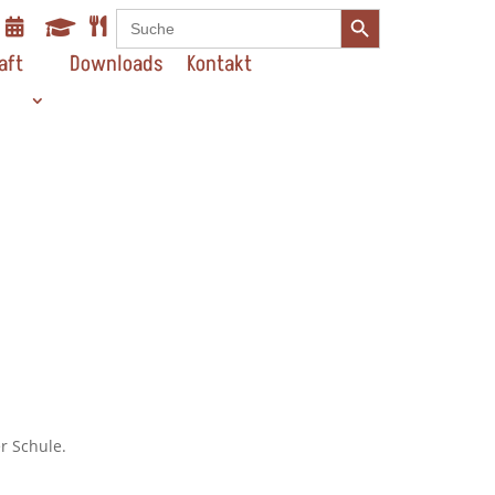
Search Button
Search



for:
aft
Downloads
Kontakt
r Schule.