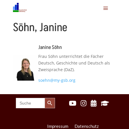
Söhn, Janine
Janine Söhn
Frau Söhn unterrichtet die Fächer
Deutsch, Geschichte und Deutsch als
Zweisprache (DaZ).
soehn@my-gsb.org
Search Button
Search




for:
Impressum
Datenschutz