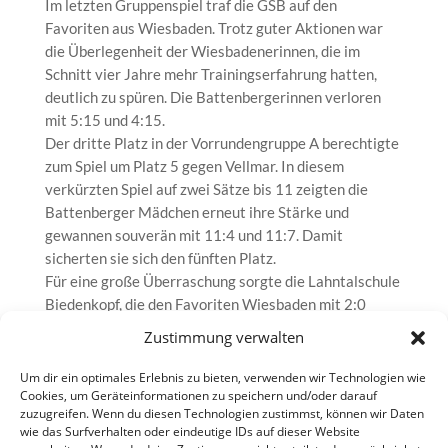
Im letzten Gruppenspiel traf die GSB auf den
Favoriten aus Wiesbaden. Trotz guter Aktionen war
die Überlegenheit der Wiesbadenerinnen, die im
Schnitt vier Jahre mehr Trainingserfahrung hatten,
deutlich zu spüren. Die Battenbergerinnen verloren
mit 5:15 und 4:15.
Der dritte Platz in der Vorrundengruppe A berechtigte
zum Spiel um Platz 5 gegen Vellmar. In diesem
verkürzten Spiel auf zwei Sätze bis 11 zeigten die
Battenberger Mädchen erneut ihre Stärke und
gewannen souverän mit 11:4 und 11:7. Damit
sicherten sie sich den fünften Platz.
Für eine große Überraschung sorgte die Lahntalschule
Biedenkopf, die den Favoriten Wiesbaden mit 2:0
besiegte und sich somit für das Bundesfinale im Mai in
Zustimmung verwalten
Berlin qualifizierte. Herzlichen Glückwunsch an alle
Teams für ihre herausragenden Leistungen!
Um dir ein optimales Erlebnis zu bieten, verwenden wir Technologien wie
Cookies, um Geräteinformationen zu speichern und/oder darauf
Armin Kreutz
zuzugreifen. Wenn du diesen Technologien zustimmst, können wir Daten
wie das Surfverhalten oder eindeutige IDs auf dieser Website