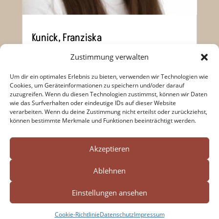
Kunick, Franziska
Zustimmung verwalten
Um dir ein optimales Erlebnis zu bieten, verwenden wir Technologien wie
März 28, 2024
|
Englisch
,
Sport
Cookies, um Geräteinformationen zu speichern und/oder darauf
zuzugreifen. Wenn du diesen Technologien zustimmst, können wir Daten
wie das Surfverhalten oder eindeutige IDs auf dieser Website
verarbeiten. Wenn du deine Zustimmung nicht erteilst oder zurückziehst,
können bestimmte Merkmale und Funktionen beeinträchtigt werden.
« Ältere Einträge
Search Button
Search




for:
Akzeptieren
Ablehnen
Impressum
Datenschutz
Einstellungen ansehen
Cookie-Richtlinie (EU)
Cookie-Richtlinie
Datenschutz
Impressum