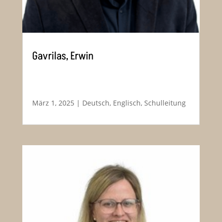
Gavrilas, Erwin
März 1, 2025
|
Deutsch
,
Englisch
,
Schulleitung